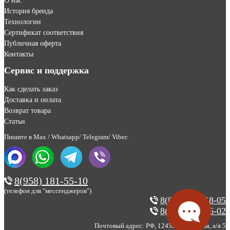
О нас
История бренда
Технологии
Сертификат соответствия
Публичная оферта
Контакты
Сервис и поддержка
Как сделать заказ
Доставка и оплата
Возврат товара
Статьи
Пишите в Max / Whatsapp/ Telegram/ Viber:
8(958) 181-55-10
(телефон для "мессенджеров")
8(800) 200-18-05
8(495) 123-46-02
Почтовый адрес: РФ, 124527, г. Москва, а/я 5