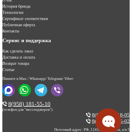
О нас
История бренда
Технологии
Сертификат соответствия
Публичная оферта
Контакты
Сервис и поддержка
Как сделать заказ
Доставка и оплата
Возврат товара
Статьи
Пишите в Max / Whatsapp/ Telegram/ Viber:
8(958) 181-55-10
(телефон для "мессенджеров")
8(800) 200-18-05
8(495) 123-46-02
Почтовый адрес: РФ, 124527, г. Москва, а/я 5