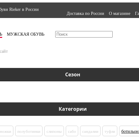
уви Rieker в России
Доставка по России
О магазине
Г
Ь
МУЖСКАЯ ОБУВЬ
сайт
Сезон
Категории
оножки
полуботинки
слипоны
сабо
сандалии
туфли
ботильо