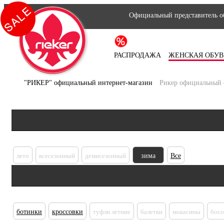
Официальный представитель об
РАСПРОДАЖА
ЖЕНСКАЯ ОБУВ
"РИКЕР" официальный интернет-магазин
Рикер официальный 
лето
всесезонный
демисезонный
зима
Все
ботинки
кроссовки
туфли летние
балетки
мокасины
бос