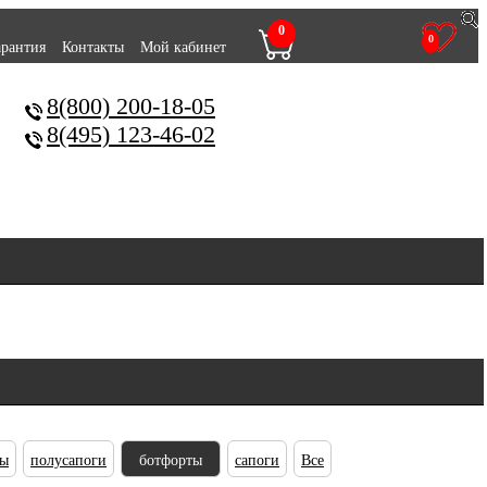
0
0
арантия
Контакты
Мой кабинет
8(800) 200-18-05
8(495) 123-46-02
ны
полусапоги
ботфорты
сапоги
Все