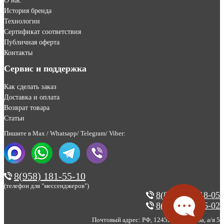
О нас
История бренда
Технологии
Сертификат соответствия
Публичная оферта
Контакты
Сервис и поддержка
Как сделать заказ
Доставка и оплата
Возврат товара
Статьи
Пишите в Max / Whatsapp/ Telegram/ Viber:
8(958) 181-55-10
(телефон для "мессенджеров")
8(800) 200-18-05
8(495) 123-46-02
Почтовый адрес: РФ, 124527, г. Москва, а/я 5