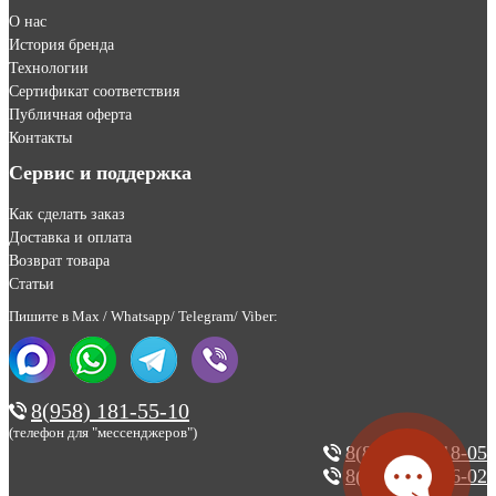
О нас
История бренда
Технологии
Сертификат соответствия
Публичная оферта
Контакты
Сервис и поддержка
Как сделать заказ
Доставка и оплата
Возврат товара
Статьи
Пишите в Max / Whatsapp/ Telegram/ Viber:
8(958) 181-55-10
(телефон для "мессенджеров")
8(800) 200-18-05
8(495) 123-46-02