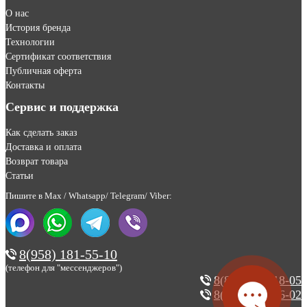
О нас
История бренда
Технологии
Сертификат соответствия
Публичная оферта
Контакты
Сервис и поддержка
Как сделать заказ
Доставка и оплата
Возврат товара
Статьи
Пишите в Max / Whatsapp/ Telegram/ Viber:
8(958) 181-55-10
(телефон для "мессенджеров")
8(800) 200-18-05
8(495) 123-46-02