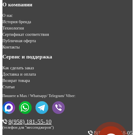
О компании
О нас
История бренда
Технологии
Сертификат соответствия
Публичная оферта
Контакты
Сервис и поддержка
Как сделать заказ
Доставка и оплата
Возврат товара
Статьи
Пишите в Max / Whatsapp/ Telegram/ Viber:
8(958) 181-55-10
(телефон для "мессенджеров")
8(800) 200-18-05