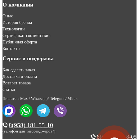
О компании
О нас
История бренда
Технологии
Сертификат соответствия
Публичная оферта
Контакты
Сервис и поддержка
Как сделать заказ
Доставка и оплата
Возврат товара
Статьи
Пишите в Max / Whatsapp/ Telegram/ Viber:
8(958) 181-55-10
(телефон для "мессенджеров")
8(800) 200-18-05