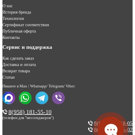
О нас
История бренда
Технологии
Сертификат соответствия
Публичная оферта
Контакты
Сервис и поддержка
Как сделать заказ
Доставка и оплата
Возврат товара
Статьи
Пишите в Max / Whatsapp/ Telegram/ Viber:
8(958) 181-55-10
(телефон для "мессенджеров")
8(800) 200-18-05
8(495) 123-46-02