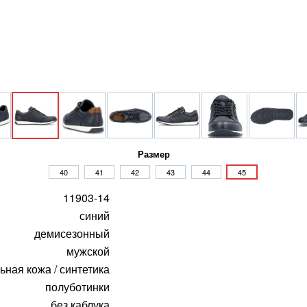
Размер
40
41
42
43
44
45
11903-14
синий
демисезонный
мужской
ьная кожа / синтетика
полуботинки
без каблука