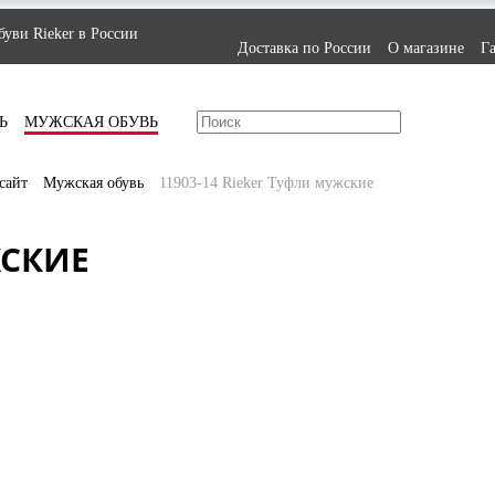
уви Rieker в России
Доставка по России
О магазине
Г
Ь
МУЖСКАЯ ОБУВЬ
сайт
Мужская обувь
11903-14 Rieker Туфли мужские
ЖСКИЕ