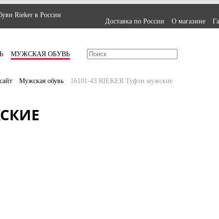
уви Rieker в России
Доставка по России
О магазине
Г
Ь
МУЖСКАЯ ОБУВЬ
сайт
Мужская обувь
16101-43 RIEKER Туфли мужские
ЖСКИЕ