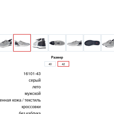
Размер
40
42
16101-43
серый
лето
мужской
енная кожа / текстиль
кроссовки
без каблука