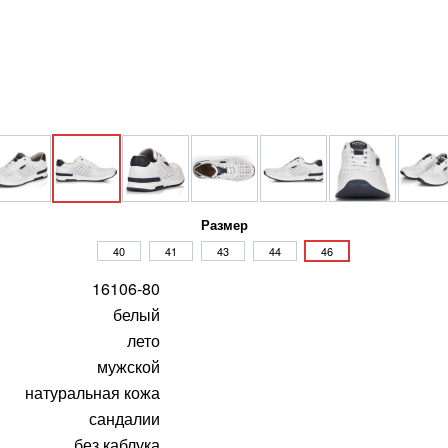
Размер
40
41
43
44
46
16106-80
белый
лето
мужской
натуральная кожа
сандалии
без каблука