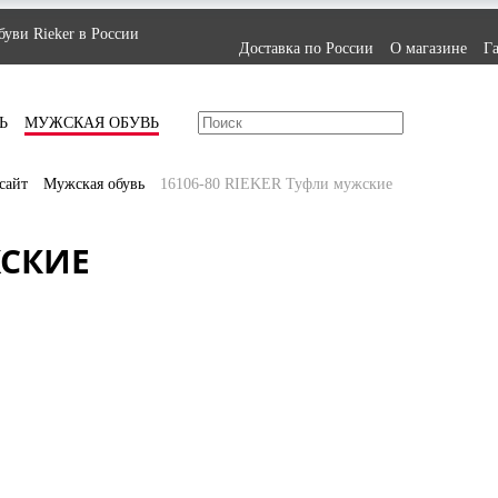
уви Rieker в России
Доставка по России
О магазине
Г
Ь
МУЖСКАЯ ОБУВЬ
сайт
Мужская обувь
16106-80 RIEKER Туфли мужские
ЖСКИЕ