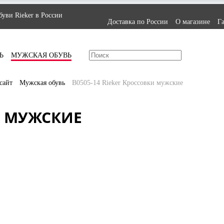
уви Rieker в России
Доставка по России
О магазине
Г
Ь
МУЖСКАЯ ОБУВЬ
сайт
Мужская обувь
B0505-14 Rieker Кроссовки мужские
И МУЖСКИЕ