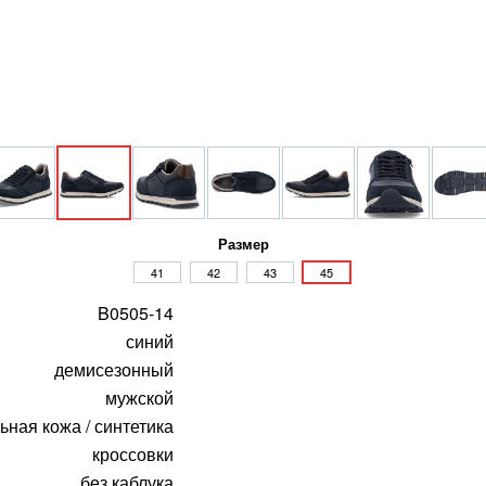
Размер
41
42
43
45
B0505-14
синий
демисезонный
мужской
ьная кожа / синтетика
кроссовки
без каблука