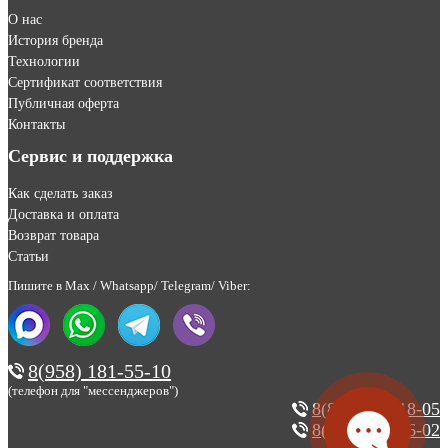
О нас
История бренда
Технологии
Сертификат соответствия
Публичная оферта
Контакты
Сервис и поддержка
Как сделать заказ
Доставка и оплата
Возврат товара
Статьи
Пишите в Max / Whatsapp/ Telegram/ Viber:
8(958) 181-55-10
(телефон для "мессенджеров")
8(800) 200-18-05
8(495) 123-46-02