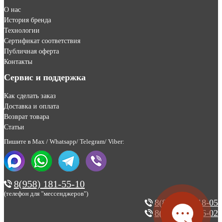
О нас
История бренда
Технологии
Сертификат соответствия
Публичная оферта
Контакты
Сервис и поддержка
Как сделать заказ
Доставка и оплата
Возврат товара
Статьи
Пишите в Max / Whatsapp/ Telegram/ Viber:
8(958) 181-55-10
(телефон для "мессенджеров")
8(800) 200-18-05
8(495) 123-46-02