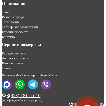
О компании
О нас
История бренда
Технологии
Сертификат соответствия
Публичная оферта
Контакты
Сервис и поддержка
Как сделать заказ
Доставка и оплата
Возврат товара
Статьи
Пишите в Max / Whatsapp/ Telegram/ Viber:
8(958) 181-55-10
(телефон для "мессенджеров")
8(800) 200-18-05