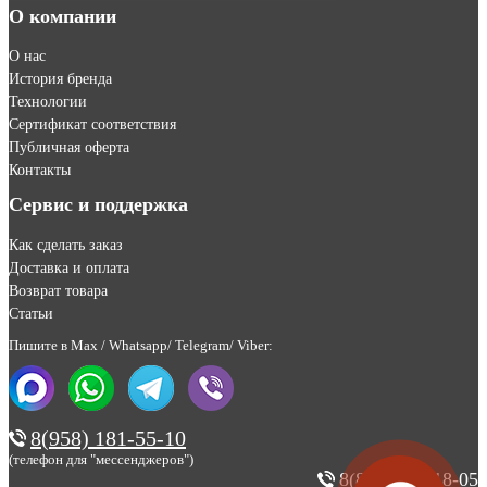
О компании
О нас
История бренда
Технологии
Сертификат соответствия
Публичная оферта
Контакты
Сервис и поддержка
Как сделать заказ
Доставка и оплата
Возврат товара
Статьи
Пишите в Max / Whatsapp/ Telegram/ Viber:
8(958) 181-55-10
(телефон для "мессенджеров")
8(800) 200-18-05