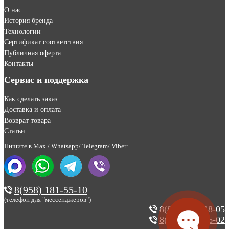
О нас
История бренда
Технологии
Сертификат соответствия
Публичная оферта
Контакты
Сервис и поддержка
Как сделать заказ
Доставка и оплата
Возврат товара
Статьи
Пишите в Max / Whatsapp/ Telegram/ Viber:
8(958) 181-55-10
(телефон для "мессенджеров")
8(800) 200-18-05
8(495) 123-46-02