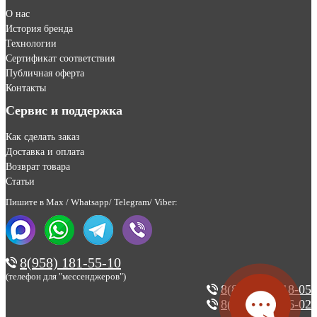
О нас
История бренда
Технологии
Сертификат соответствия
Публичная оферта
Контакты
Сервис и поддержка
Как сделать заказ
Доставка и оплата
Возврат товара
Статьи
Пишите в Max / Whatsapp/ Telegram/ Viber:
8(958) 181-55-10
(телефон для "мессенджеров")
8(800) 200-18-05
8(495) 123-46-02