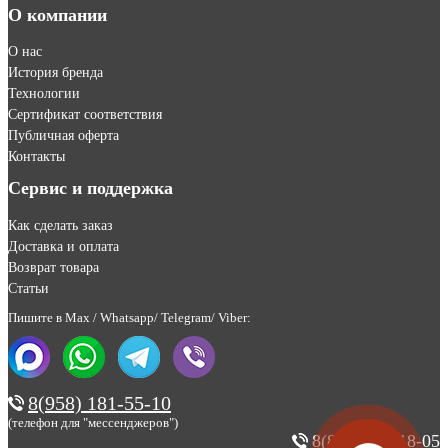
О компании
О нас
История бренда
Технологии
Сертификат соответствия
Публичная оферта
Контакты
Сервис и поддержка
Как сделать заказ
Доставка и оплата
Возврат товара
Статьи
Пишите в Max / Whatsapp/ Telegram/ Viber:
8(958) 181-55-10
(телефон для "мессенджеров")
8(800) 200-18-05