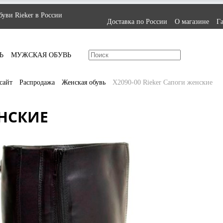
уви Rieker в России
Доставка по России
О магазине
Г
Ь
МУЖСКАЯ ОБУВЬ
сайт
Распродажа
Женская обувь
X2090-00 Rieker Сапоги женские
ЕНСКИЕ