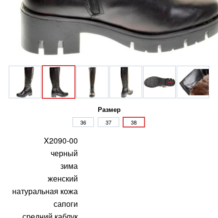
Размер
36
37
38
X2090-00
черный
зима
женский
натуральная кожа
сапоги
средний каблук