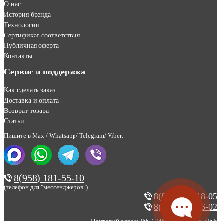
О нас
История бренда
Технологии
Сертификат соответствия
Публичная оферта
Контакты
Сервис и поддержка
Как сделать заказ
Доставка и оплата
Возврат товара
Статьи
Пишите в Max / Whatsapp/ Telegram/ Viber:
8(958) 181-55-10
(телефон для "мессенджеров")
8(800) 200-18-05
8(495) 123-46-02
Почтовый адрес: РФ, 124527, г. Москва, а/я 5