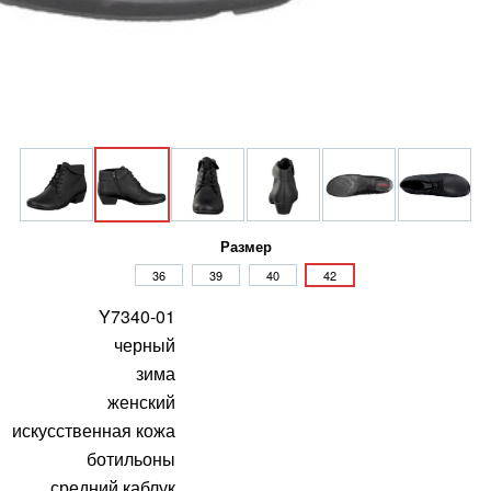
Размер
36
39
40
42
Y7340-01
черный
зима
женский
искусственная кожа
ботильоны
средний каблук