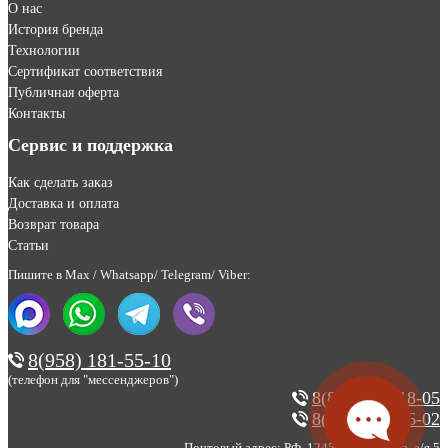
О нас
История бренда
Технологии
Сертификат соответствия
Публичная оферта
Контакты
Сервис и поддержка
Как сделать заказ
Доставка и оплата
Возврат товара
Статьи
Пишите в Max / Whatsapp/ Telegram/ Viber:
8(958) 181-55-10
(телефон для "мессенджеров")
8(800) 200-18-05
8(495) 123-46-02
Почтовый адрес: РФ, 124527, г. Москва, а/я 5