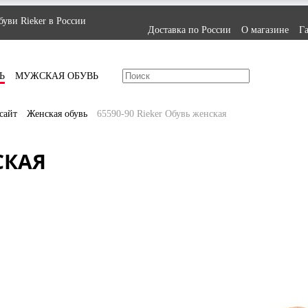
уви Rieker в России
Доставка по России
О магазине
Г
Ь
МУЖСКАЯ ОБУВЬ
сайт
Женская обувь
65590-90 Rieker Обувь женская
СКАЯ