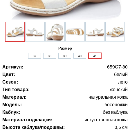
Размер
37
38
39
40
41
Артикул:
659C7-80
Цвет:
белый
Сезон:
лето
Тип товара:
женский
Материал:
натуральная кожа
Модель:
босоножки
Каблук:
без каблука
Материал подкладки:
искусственная кожа
Высота каблука/подошвы:
3,5 см