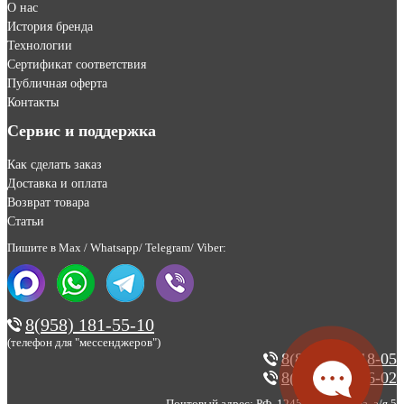
О нас
История бренда
Технологии
Сертификат соответствия
Публичная оферта
Контакты
Сервис и поддержка
Как сделать заказ
Доставка и оплата
Возврат товара
Статьи
Пишите в Max / Whatsapp/ Telegram/ Viber:
8(958) 181-55-10
(телефон для "мессенджеров")
8(800) 200-18-05
8(495) 123-46-02
Почтовый адрес: РФ, 124527, г. Москва, а/я 5