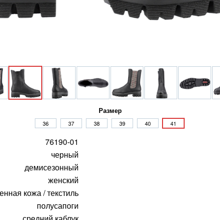
Размер
36
37
38
39
40
41
76190-01
черный
демисезонный
женский
енная кожа / текстиль
полусапоги
средний каблук