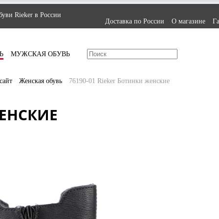
уви Rieker в России
Доставка по России
О магазине
Г
Ь
МУЖСКАЯ ОБУВЬ
сайт
Женская обувь
76190-01 Rieker Ботинки женские
ЖЕНСКИЕ