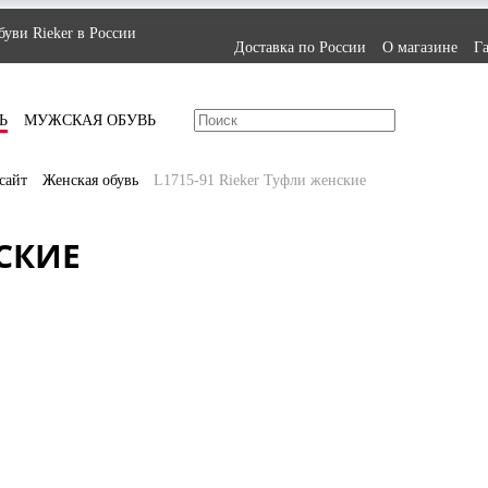
уви Rieker в России
Доставка по России
О магазине
Г
Ь
МУЖСКАЯ ОБУВЬ
сайт
Женская обувь
L1715-91 Rieker Туфли женские
НСКИЕ