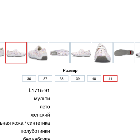
Размер
36
37
38
39
40
41
L1715-91
мульти
лето
женский
ьная кожа / синтетика
полуботинки
без каблука