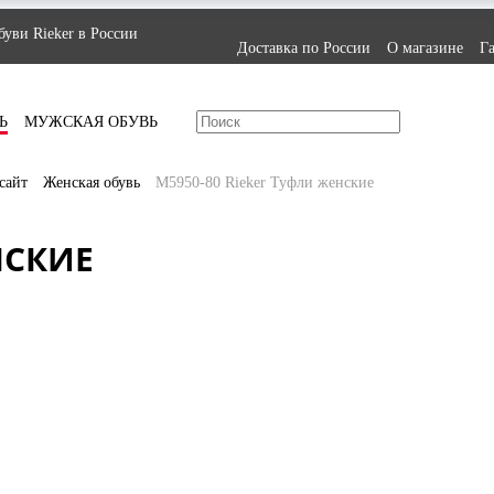
уви Rieker в России
Доставка по России
О магазине
Г
Ь
МУЖСКАЯ ОБУВЬ
сайт
Женская обувь
M5950-80 Rieker Туфли женские
НСКИЕ