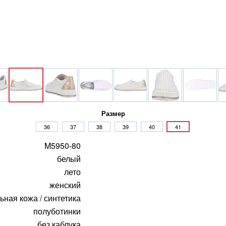
Размер
36
37
38
39
40
41
M5950-80
белый
лето
женский
ьная кожа / синтетика
полуботинки
без каблука