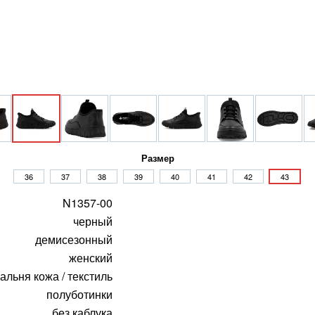
Размер
36
37
38
39
40
41
42
43
N1357-00
черный
демисезонный
женский
альня кожа / текстиль
полуботинки
без каблука