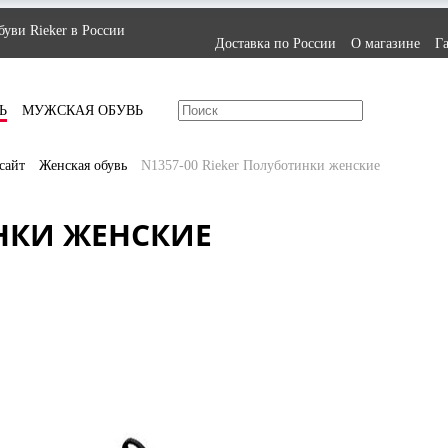
уви Rieker в России
Доставка по России
О магазине
Г
Ь
МУЖСКАЯ ОБУВЬ
сайт
Женская обувь
N1357-00 Rieker Полуботинки женские
ИНКИ ЖЕНСКИЕ