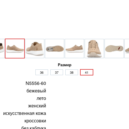
Размер
36
37
38
41
N5556-60
бежевый
лето
женский
искусственная кожа
кроссовки
без каблука