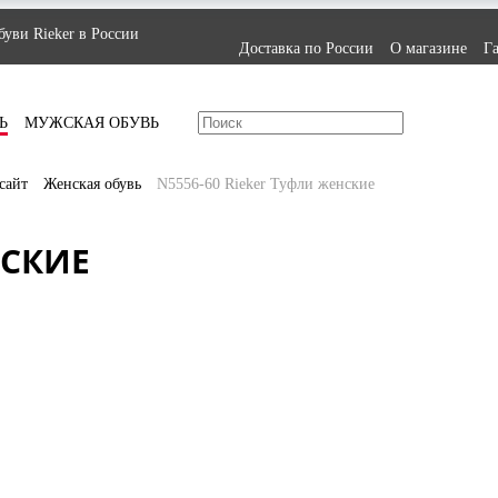
уви Rieker в России
Доставка по России
О магазине
Г
Ь
МУЖСКАЯ ОБУВЬ
сайт
Женская обувь
N5556-60 Rieker Туфли женские
НСКИЕ