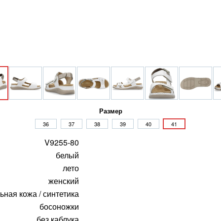
Размер
36
37
38
39
40
41
V9255-80
белый
лето
женский
ьная кожа / синтетика
босоножки
без каблука