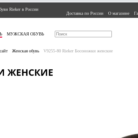
уви Rieker в России
Доставка по России
О магазине
Г
Ь
МУЖСКАЯ ОБУВЬ
сайт
Женская обувь
V9255-80 Rieker Босоножки женские
КИ ЖЕНСКИЕ