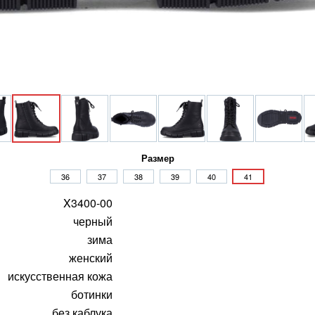
Размер
36
37
38
39
40
41
X3400-00
черный
зима
женский
искусственная кожа
ботинки
без каблука