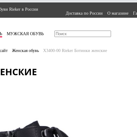
уви Rieker в России
Доставка по России
О магазине
Г
Ь
МУЖСКАЯ ОБУВЬ
сайт
Женская обувь
X3400-00 Rieker Ботинки женские
ЖЕНСКИЕ