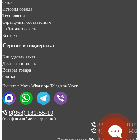
О нас
История бренда
Технологии
Сертификат соответствия
Публичная оферта
Контакты
Сервис и поддержка
Как сделать заказ
Доставка и оплата
Возврат товара
Статьи
Пишите в Max / Whatsapp/ Telegram/ Viber:
8(958) 181-55-10
(телефон для "мессенджеров")
8(800) 200-18-05
8(495) 123-46-02
Почтовый адрес: РФ, 124527, г. Москва, а/я 5