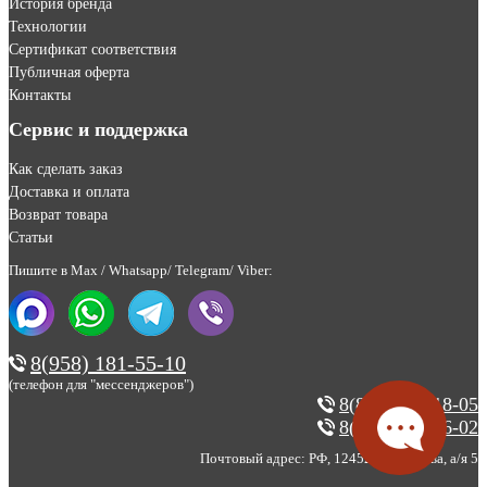
История бренда
Технологии
Сертификат соответствия
Публичная оферта
Контакты
Сервис и поддержка
Как сделать заказ
Доставка и оплата
Возврат товара
Статьи
Пишите в Max / Whatsapp/ Telegram/ Viber:
8(958) 181-55-10
(телефон для "мессенджеров")
8(800) 200-18-05
8(495) 123-46-02
Почтовый адрес: РФ, 124527, г. Москва, а/я 5