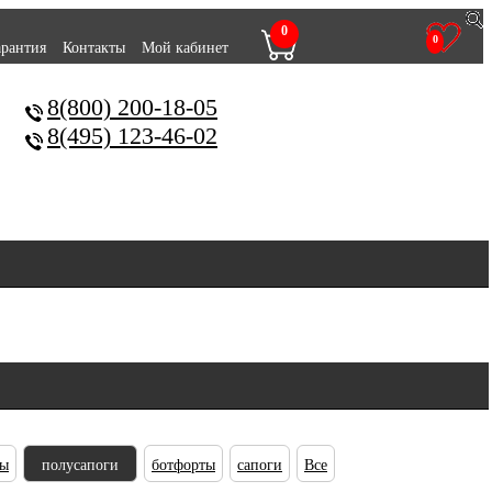
0
0
арантия
Контакты
Мой кабинет
8(800) 200-18-05
8(495) 123-46-02
ны
полусапоги
ботфорты
сапоги
Все