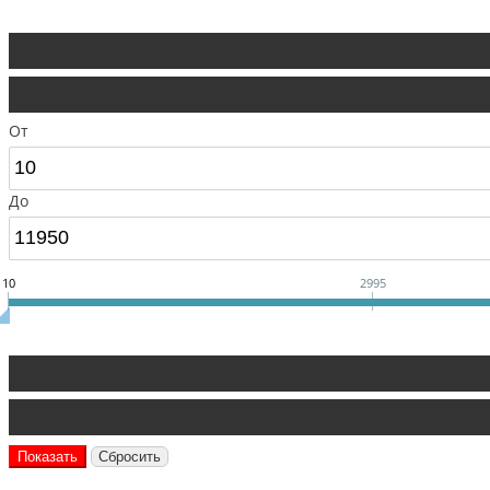
От
До
10
2995