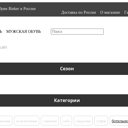
уви Rieker в России
Доставка по России
О магазине
Г
Ь
МУЖСКАЯ ОБУВЬ
сайт
Сезон
Категории
оножки
полуботинки
слипоны
сабо
сандалии
туфли
ботильо