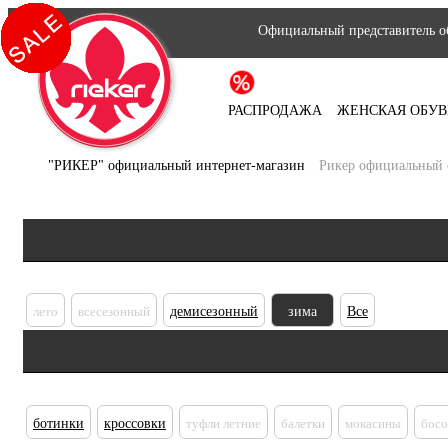
Официальный представитель об
РАСПРОДАЖА
ЖЕНСКАЯ ОБУВ
"РИКЕР" официальный интернет-магазин
Рикер официальный 
лето
всесезонный
демисезонный
зима
Все
ботинки
кроссовки
туфли летние
балетки
мокасины
бос