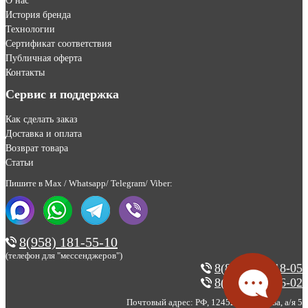
О нас
История бренда
Технологии
Сертификат соответствия
Публичная оферта
Контакты
Сервис и поддержка
Как сделать заказ
Доставка и оплата
Возврат товара
Статьи
Пишите в Max / Whatsapp/ Telegram/ Viber:
8(958) 181-55-10
(телефон для "мессенджеров")
8(800) 200-18-05
8(495) 123-46-02
Почтовый адрес: РФ, 124527, г. Москва, а/я 5