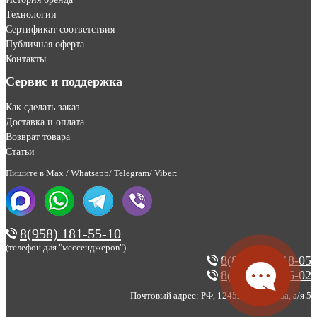
Технологии
Сертификат соответствия
Публичная оферта
Контакты
Сервис и поддержка
Как сделать заказ
Доставка и оплата
Возврат товара
Статьи
Пишите в Max / Whatsapp/ Telegram/ Viber:
8(958) 181-55-10
(телефон для "мессенджеров")
8(800) 200-18-05
8(495) 123-46-02
Почтовый адрес: РФ, 124527, г. Москва, а/я 5