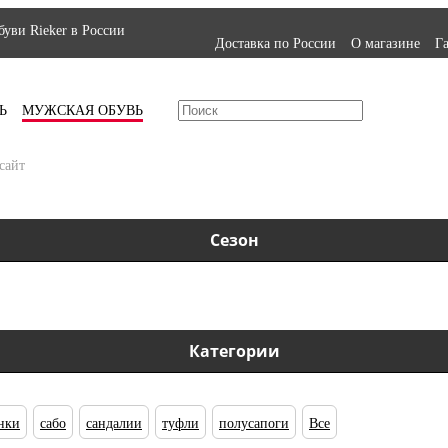
уви Rieker в России
Доставка по России
О магазине
Г
Ь
МУЖСКАЯ ОБУВЬ
сайт
Сезон
Категории
нки
сабо
сандалии
туфли
полусапоги
Все