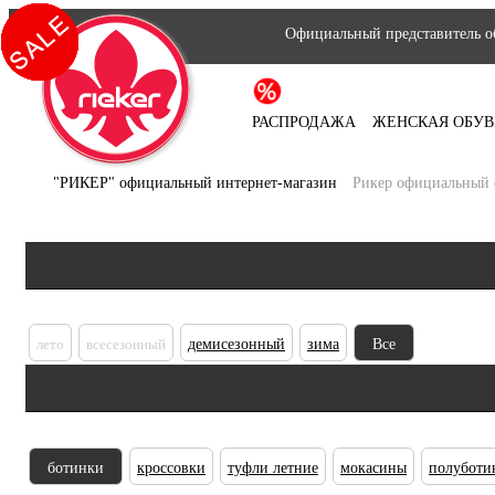
Официальный представитель об
РАСПРОДАЖА
ЖЕНСКАЯ ОБУВ
"РИКЕР" официальный интернет-магазин
Рикер официальный 
лето
всесезонный
демисезонный
зима
Все
ботинки
кроссовки
туфли летние
мокасины
полуботи