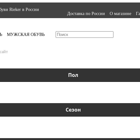
уви Rieker в России
Доставка по России
О магазине
Г
Ь
МУЖСКАЯ ОБУВЬ
сайт
Пол
Сезон