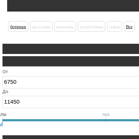
ботинки
кроссовки
мокасины
полуботинки
туфли
Все
От
До
6750
7925