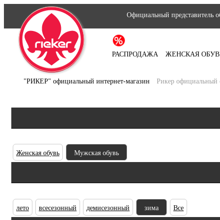
Официальный представитель об
РАСПРОДАЖА
ЖЕНСКАЯ ОБУВ
"РИКЕР" официальный интернет-магазин
Рикер официальный 
Женская обувь
Мужская обувь
лето
всесезонный
демисезонный
зима
Все