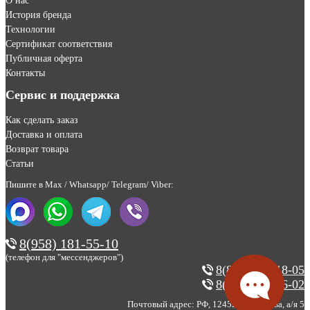
О нас
История бренда
Технологии
Сертификат соответствия
Публичная оферта
Контакты
Сервис и поддержка
Как сделать заказ
Доставка и оплата
Возврат товара
Статьи
Пишите в Max / Whatsapp/ Telegram/ Viber:
8(958) 181-55-10
(телефон для "мессенджеров")
8(800) 200-18-05
8(495) 123-46-02
Почтовый адрес: РФ, 124527, г. Москва, а/я 5