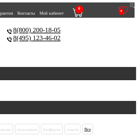
0
0
арантия
Контакты
Мой кабинет
8(800) 200-18-05
8(495) 123-46-02
ильоны
полусапоги
ботфорты
сапоги
Все