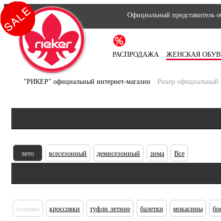
Официальный представитель об
РАСПРОДАЖА
ЖЕНСКАЯ ОБУВ
"РИКЕР" официальный интернет-магазин
Рикер официальный 
лето
всесезонный
демисезонный
зима
Все
ботинки
кроссовки
туфли летние
балетки
мокасины
бо