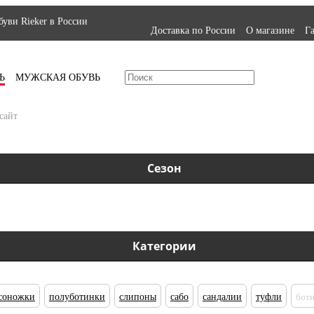
уви Rieker в России
Доставка по России
О магазине
Г
Ь
МУЖСКАЯ ОБУВЬ
сайт
Сезон
Категории
соножки
полуботинки
слипоны
сабо
сандалии
туфли
бот