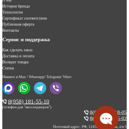
О нас
История бренда
Технологии
Сертификат соответствия
Публичная оферта
Контакты
Сервис и поддержка
Как сделать заказ
Доставка и оплата
Возврат товара
Статьи
Пишите в Max / Whatsapp/ Telegram/ Viber:
8(958) 181-55-10
(телефон для "мессенджеров")
8(800) 200-18-05
8(495) 123-46-02
Почтовый адрес: РФ, 124527, г. Москва, а/я 5