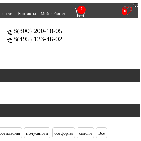
0
0
арантия
Контакты
Мой кабинет
8(800) 200-18-05
8(495) 123-46-02
ботильоны
полусапоги
ботфорты
сапоги
Все