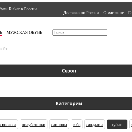
уви Rieker в России
Доставка по России
О магазине
Г
Ь
МУЖСКАЯ ОБУВЬ
сайт
Сезон
Категории
осоножки
полуботинки
слипоны
сабо
сандалии
туфли