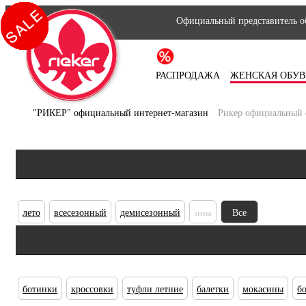
Официальный представитель об
РАСПРОДАЖА
ЖЕНСКАЯ ОБУВ
"РИКЕР" официальный интернет-магазин
Рикер официальный 
лето
всесезонный
демисезонный
зима
Все
ботинки
кроссовки
туфли летние
балетки
мокасины
б